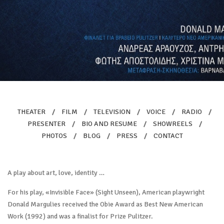
THEATER
/
FILM
/
TELEVISION
/
VOICE
/
RADIO
/
PRESENTER
/
BIO AND RESUME
/
SHOWREELS
/
PHOTOS
/
BLOG
/
PRESS
/
CONTACT
A play about art, love, identity …
For his play, «Invisible Face» (Sight Unseen), American playwright
Donald Margulies received the Obie Award as Best New American
Work (1992) and was a finalist for Prize Pulitzer.